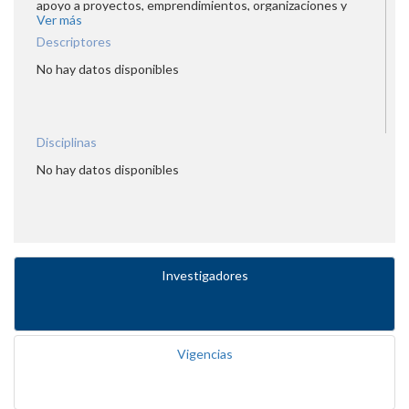
apoyo a proyectos, emprendimientos, organizaciones y
Ver más
empresas, a través de la oferta de servicios de
comunicación, desde una perspectiva innovadora y
Descriptores
solidaria.
No hay datos disponibles
Disciplinas
No hay datos disponibles
Investigadores
Vigencias