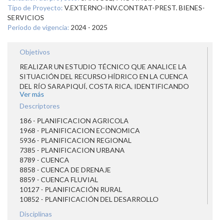
Tipo de Proyecto:
V.EXTERNO-INV.CONTRAT-PREST. BIENES-
SERVICIOS
Periodo de vigencia:
2024 - 2025
Objetivos
REALIZAR UN ESTUDIO TÉCNICO QUE ANALICE LA
SITUACIÓN DEL RECURSO HÍDRICO EN LA CUENCA
DEL RÍO SARAPIQUÍ, COSTA RICA, IDENTIFICANDO
Ver más
DESAFÍOS Y OPORTUNIDADES PARA PROMOVER LA
SEGURIDAD HÍDRICA, ASÍ COMO EL PLANTEAMIENTO
Descriptores
DE MEDIDAS CONCRETAS Y VIABLES QUE PERMITAN
186 - PLANIFICACION AGRICOLA
ABORDAR LOS PROBLEMAS IDENTIFICADOS Y
1968 - PLANIFICACION ECONOMICA
MEJOREN LA GESTIÓN Y USO DEL RECURSO HÍDRICO
5936 - PLANIFICACION REGIONAL
EN LA ZONA PRIORIZADA.
7385 - PLANIFICACION URBANA
8789 - CUENCA
8858 - CUENCA DE DRENAJE
8859 - CUENCA FLUVIAL
10127 - PLANIFICACIÓN RURAL
10852 - PLANIFICACIÓN DEL DESARROLLO
Disciplinas