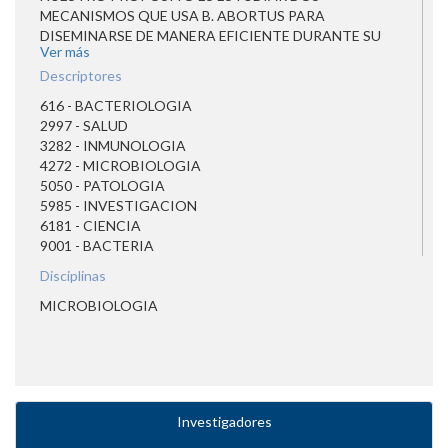
MECANISMOS QUE USA B. ABORTUS PARA
DISEMINARSE DE MANERA EFICIENTE DURANTE SU
Ver más
SALIDA DE SU CÉLULA HOSPEDERO ASÍ COMO
DENTRO DE NEUTRÓFILOS
Descriptores
616 - BACTERIOLOGIA
2997 - SALUD
3282 - INMUNOLOGIA
4272 - MICROBIOLOGIA
5050 - PATOLOGIA
5985 - INVESTIGACION
6181 - CIENCIA
9001 - BACTERIA
Disciplinas
MICROBIOLOGIA
Investigadores