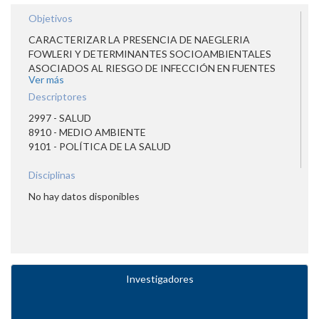
Objetivos
CARACTERIZAR LA PRESENCIA DE NAEGLERIA
FOWLERI Y DETERMINANTES SOCIOAMBIENTALES
ASOCIADOS AL RIESGO DE INFECCIÓN EN FUENTES
Ver más
DE AGUA DULCE NATURALES UTILIZADAS PARA LA
VISITACIÓN TURÍSTICA Y RECREATIVA EN LAS
Descriptores
REGIONES CHOROTEGA, HUETAR NORTE Y HUETAR
2997 - SALUD
CARIBE DE COSTA RICA DURANTE 2023.
8910 - MEDIO AMBIENTE
9101 - POLÍTICA DE LA SALUD
Disciplinas
No hay datos disponibles
Investigadores