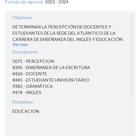
Periodo de vigencia:
2023 - 2024
Objetivos
DETERMINAR LA PERCEPCIÓN DE DOCENTES Y
ESTUDIANTES DE LA SEDE DEL ATLÁNTICO DE LA
CARRERA DE ENSEÑANZA DEL INGLÉS Y EDUCACIÓN
Ver más
PRIMARIA CON CONCENTRACIÓN EN INGLÉS SOBRE
LAS DIFICULTADES QUE EL ESTUDIANTADO ENFRENTA
Descriptores
EN LOS CURSOS DE COMUNICACIÓN ESCRITA DE
5071 - PERCEPCION
PRIMER AÑO Y SI EXISTE RELACIÓN CON SU
8345 - ENSEÑANZA DE LA ESCRITURA
DESEMPEÑO EN LAS COMPOSICIONES.
8426 - DOCENTE
8445 - ESTUDIANTE UNIVERSITARIO
9383 - GRAMÁTICA
9474 - INGLÉS
Disciplinas
EDUCACION