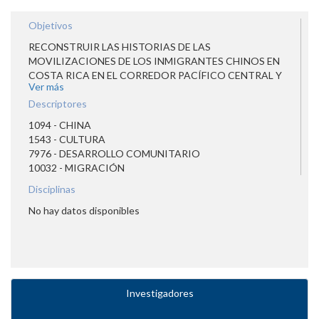
Objetivos
RECONSTRUIR LAS HISTORIAS DE LAS
MOVILIZACIONES DE LOS INMIGRANTES CHINOS EN
COSTA RICA EN EL CORREDOR PACÍFICO CENTRAL Y
Ver más
SUR-REGIÓN CENTRAL-CARIBE DE 1870 A 1950 CON EL
FIN DE ESTUDIAR SU INCIDENCIA HISTÓRICA, SOCIAL,
Descriptores
ECONÓMICA, POLÍTICA Y CULTURAL.
1094 - CHINA
1543 - CULTURA
7976 - DESARROLLO COMUNITARIO
10032 - MIGRACIÓN
Disciplinas
No hay datos disponibles
Investigadores