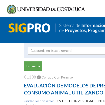
Investigador
Uni
Proyecto
Proyecto
inves
C1108
Cerrado Con Permiso
EVALUACIÓN DE MODELOS DE PRE
CONSUMO ANIMAL UTILIZANDO E
Unidad responsable:
CENTRO DE INVESTIGACION E