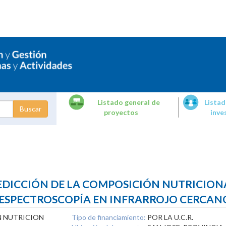
Listado general de
Listad
proyectos
inve
dades de
tigación
DICCIÓN DE LA COMPOSICIÓN NUTRICIONA
SPECTROSCOPÍA EN INFRARROJO CERCANO
N NUTRICION
Tipo de financiamiento:
POR LA U.C.R.