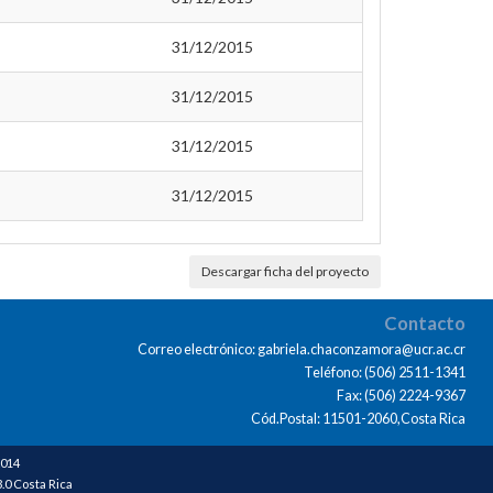
31/12/2015
31/12/2015
31/12/2015
31/12/2015
Descargar ficha del proyecto
Contacto
Correo electrónico: gabriela.chaconzamora@ucr.ac.cr
Teléfono: (506) 2511-1341
Fax: (506) 2224-9367
Cód.Postal: 11501-2060,Costa Rica
2014
0 Costa Rica