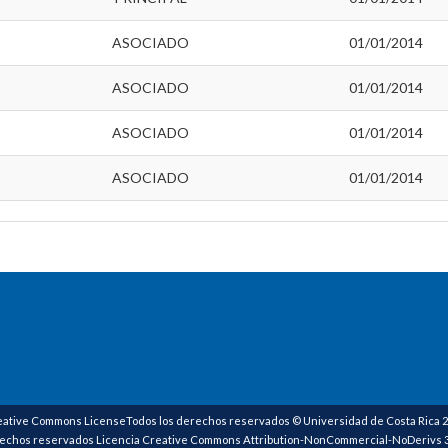
ASOCIADO
01/01/2014
ASOCIADO
01/01/2014
ASOCIADO
01/01/2014
ASOCIADO
01/01/2014
ative Commons LicenseTodos los derechos reservados © Universidad de Costa Rica 
echos reservados Licencia Creative Commons Attribution-NonCommercial-NoDerivs 3.