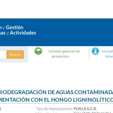
Listado general de
Listad
proyectos
inve
dades de
tigación
 BIODEGRADACIÓN DE AGUAS CONTAMINADA
MENTACIÓN CON EL HONGO LIGNINOLÍTICO
N
Tipo de financiamiento:
POR LA U.C.R.