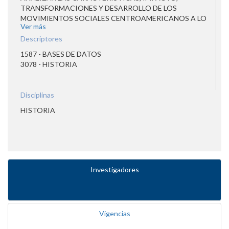
TRANSFORMACIONES Y DESARROLLO DE LOS
MOVIMIENTOS SOCIALES CENTROAMERICANOS A LO
Ver más
LARGO DEL SIGLO XX COMO EXPRESIONES DE LOS
TRANSICIONES SUFRIDAS POR LA SOCIEDAD
Descriptores
CENTROAMERICANA
1587 - BASES DE DATOS
3078 - HISTORIA
Disciplinas
HISTORIA
Investigadores
Vigencias