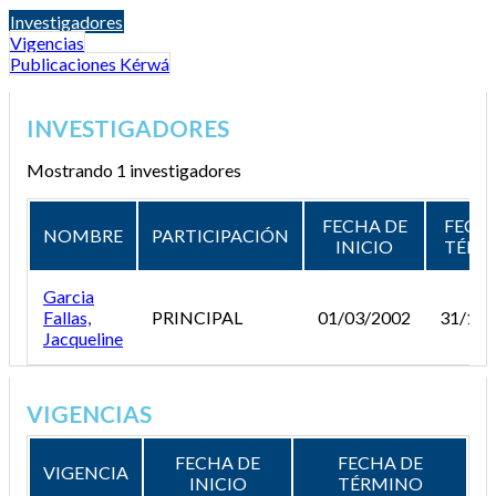
Investigadores
Vigencias
Publicaciones Kérwá
INVESTIGADORES
Mostrando 1 investigadores
FECHA DE
FECH
NOMBRE
PARTICIPACIÓN
INICIO
TÉRM
Garcia
Fallas,
PRINCIPAL
01/03/2002
31/12/
Jacqueline
VIGENCIAS
FECHA DE
FECHA DE
VIGENCIA
INICIO
TÉRMINO