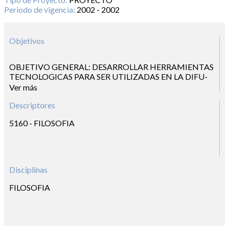
Periodo de vigencia:
2002 - 2002
Objetivos
OBJETIVO GENERAL: DESARROLLAR HERRAMIENTAS
TECNOLOGICAS PARA SER UTILIZADAS EN LA DIFU-
SION Y CONSTRUCCION DEL CONOCIMIENTO CON
Ver más
CARACTERISTICAS INTERACTIVAS Y LUDICAS.
Descriptores
PRODUCIR HERRAMIENTAS TECNOLOGICAS PARA
SER UTILIZADAS EN LA EDUCACION SUPERIOR EN EL
5160 - FILOSOFIA
AREA DE LA FILOSOFIA. PROPICIAR UNA VISION
INTEGRADA DEL CONOCIMIENTO Y
TRNSDICIPLINARIA EN LA PRODUCCION DE
HERRAMIENTAS TECNOLOGICAS EN LA EDUCACION.
Disciplinas
FILOSOFIA