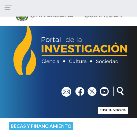
Pasar al contenido principal
em
fb
tw
yt
ENGLISH VERSION
BECAS Y FINANCIAMIENTO