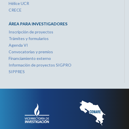
Hélice UCR
CRECE
ÁREA PARA INVESTIGADORES
Inscripción de proyectos
Trámites y formularios
Agenda VI
Convocatorias y premios
Financiamiento externo
Información de proyectos SIGPRO
SIPPRES