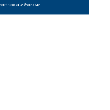
lectrónico:
uti.vi@ucr.ac.cr