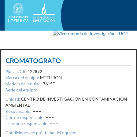
CROMATOGRAFO
Placa UCR:
422892
Marca del equipo:
METHRON
Modelo del equipo:
761SD
Serie del equipo:
------
Unidad:
CENTRO DE INVESTIGACIÓN EN CONTAMINACION
AMBIENTAL
Responsable:
------
Correo responsable:
------
Teléfono responsable:
------
Condiciones de préstamo del equipo: