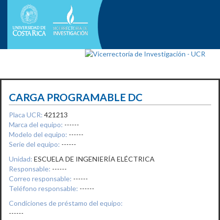
CARGA PROGRAMABLE DC
Placa UCR:
421213
Marca del equipo:
------
Modelo del equipo:
------
Serie del equipo:
------
Unidad:
ESCUELA DE INGENIERÍA ELÉCTRICA
Responsable:
------
Correo responsable:
------
Teléfono responsable:
------
Condiciones de préstamo del equipo:
------