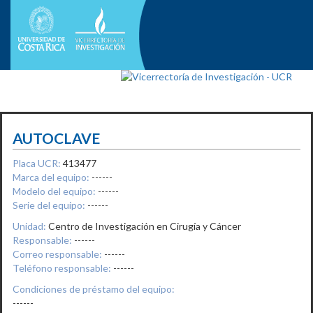
AUTOCLAVE
Placa UCR:
413477
Marca del equipo:
------
Modelo del equipo:
------
Serie del equipo:
------
Unidad:
Centro de Investigación en Cirugía y Cáncer
Responsable:
------
Correo responsable:
------
Teléfono responsable:
------
Condiciones de préstamo del equipo:
------