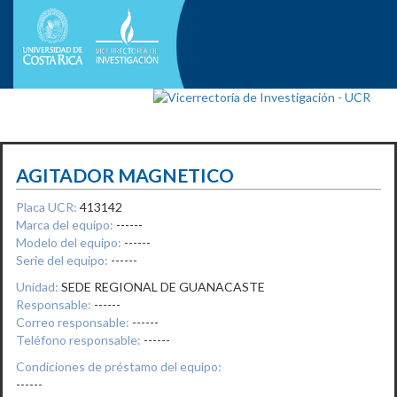
AGITADOR MAGNETICO
Placa UCR:
413142
Marca del equipo:
------
Modelo del equipo:
------
Serie del equipo:
------
Unidad:
SEDE REGIONAL DE GUANACASTE
Responsable:
------
Correo responsable:
------
Teléfono responsable:
------
Condiciones de préstamo del equipo:
------