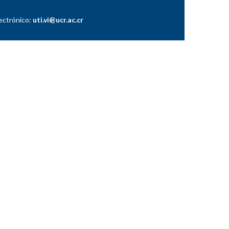
lectrónico:
uti.vi@ucr.ac.cr