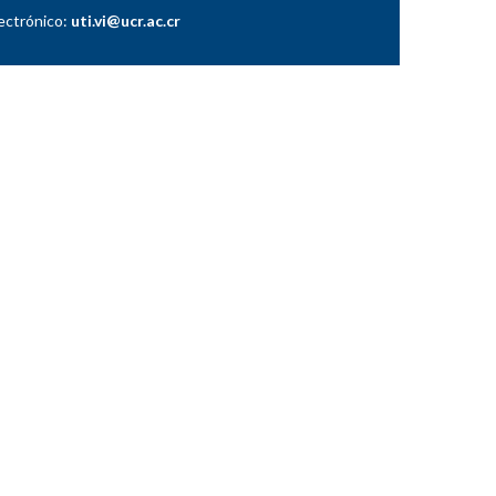
lectrónico:
uti.vi@ucr.ac.cr