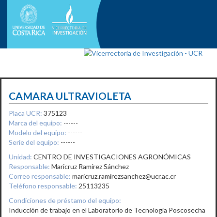
CAMARA ULTRAVIOLETA
Placa UCR:
375123
Marca del equipo:
------
Modelo del equipo:
------
Serie del equipo:
------
Unidad:
CENTRO DE INVESTIGACIONES AGRONÓMICAS
Responsable:
Maricruz Ramírez Sánchez
Correo responsable:
maricruz.ramirezsanchez@ucr.ac.cr
Teléfono responsable:
25113235
Condiciones de préstamo del equipo:
Inducción de trabajo en el Laboratorio de Tecnología Poscosecha