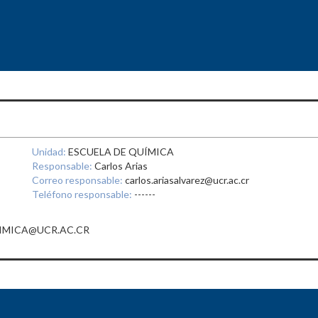
Unidad:
ESCUELA DE QUÍMICA
Responsable:
Carlos Arias
Correo responsable:
carlos.ariasalvarez@ucr.ac.cr
Teléfono responsable:
------
.QUIMICA@UCR.AC.CR